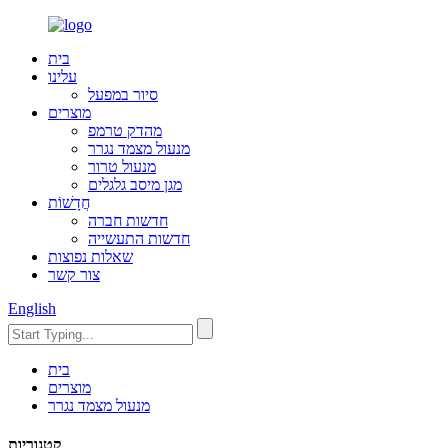
בית
עלינו
סיור במפעל
מוצרים
מהדק טרמפ
מנעול מצמד נגרר
מנעול טרור
מגן מיסב גלגלים
חֲדָשׁוֹת
חדשות חברה
חדשות התעשייה
שאלות נפוצות
צור קשר
English
בית
מוצרים
מנעול מצמד נגרר
קטגוריות