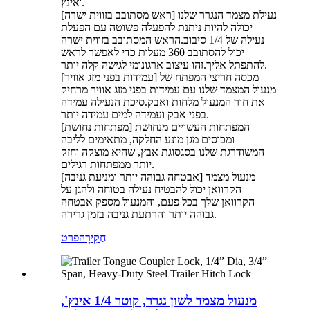
אינץ'.
[ראש מסתובב בזווית ישרה] נעילת מצמד הנגרר שלנו
יכולה להיות ניתנת להפעלה פשוטה עם הפעלת
נעילה של 1/4 סיבוב.הראש המסתובב בזווית ישרה
יכול להסתובב 360 מעלות כדי לאפשר לראש
להתפתל אליך.זהו עיצוב ארגונומי לגישה קלה יותר.
[עמידות בפני מזג אוויר] מכסה חריצי המפתח של
מנעול המצמד שלנו עם עמידות בפני מזג אוויר מרחיק
את חור המנעול מלחות ואבק.סיכת הנעילה עמידה
בפני אבק ועמידה למים עמידה יותר.
[מפתחות נחושת] המפתחות העשויים מנחושת
ומכוסים מגן מונע החלקה, מתאימים לליבה
המשודרגת שלנו בסגסוגת אבץ, שהיא מוצקה וחזק
יותר ממפתחות רגילים.
[אבטחה גבוהה יותר ומניעת גניבה] מנעול מצמד
הקרוואן יכול להבטיח נעילה בטוחה ולהגן על
הקרוואן שלך בכל פעם, והמנעול מספק אבטחה
גבוהה יותר והרתעת גניבה בזמן גרירה.
חֲקִירָה
פרט
מנעול מצמד לשון נגרר, קוטר 1/4 אינץ',