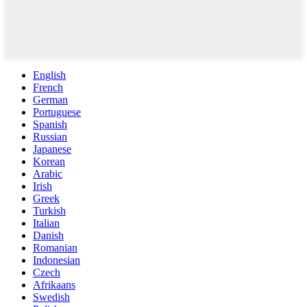
English
French
German
Portuguese
Spanish
Russian
Japanese
Korean
Arabic
Irish
Greek
Turkish
Italian
Danish
Romanian
Indonesian
Czech
Afrikaans
Swedish